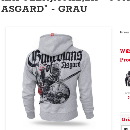
ASGARD" - GRAU
Preis
Wäh
Pro
sc
5
Gr
M