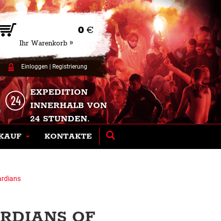
0
€
Ihr Warenkorb »
Einloggen
|
Registrierung
EXPEDITION
INNERHALB VON
24 STUNDEN.
KAUF
KONTAKTE
ardians
ARDIANS OF