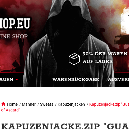
90% DER WAREN
AUF LAGER
AUEN
WARENRÜCKGABE
AUSVER
Home
/
Männer
/
Sweats
/
Kapuzenjacken
/
Kapuzenjacke,zip "Gu
of Asgard"
KAPUZENJACKE,ZIP "GU