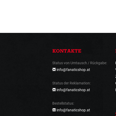
KONTAKTE
Status von Umtausch / Rückgabe:
info@fanaticshop.at
Status der Reklamation:
info@fanaticshop.at
Bestellstatus:
info@fanaticshop.at