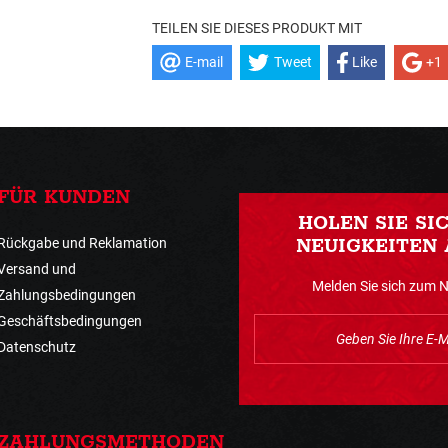
TEILEN SIE DIESES PRODUKT MIT
E-mail
Tweet
Like
+1
FÜR KUNDEN
HOLEN SIE SI
Rückgabe und Reklamation
NEUIGKEITEN 
Versand und
Melden Sie sich zum 
Zahlungsbedingungen
Geschäftsbedingungen
Datenschutz
ZAHLUNGSMETHODEN