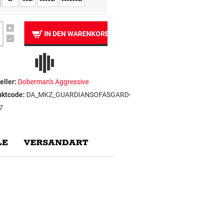
+
IN DEN WARENKORB
-
eller:
Doberman's Aggressive
uktcode:
DA_MKZ_GUARDIANSOFASGARD-
7
E
VERSANDART