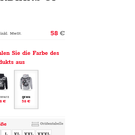
58
€
 inkl. MwSt.
len Sie die Farbe des
dukts aus
hwarz
grau
8 €
58 €
öße
Größentabelle
L
XL
XXL
XXXL