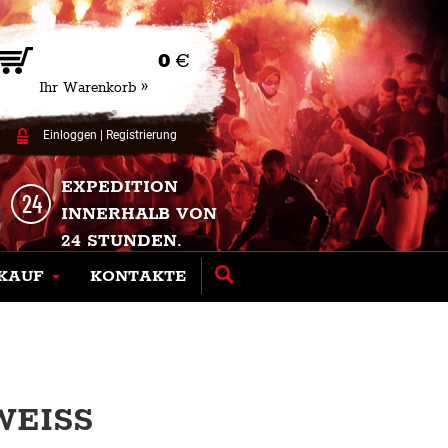
0
€
Ihr Warenkorb »
Einloggen
|
Registrierung
EXPEDITION
INNERHALB VON
24 STUNDEN.
KAUF
KONTAKTE
EISS