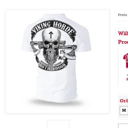
Preis
Wäh
Pro
3
Gr
M