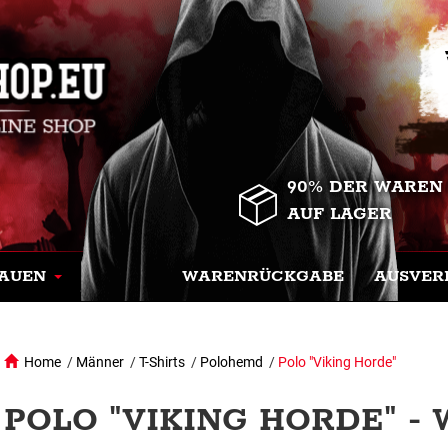
90% DER WAREN
AUF LAGER
AUEN
WARENRÜCKGABE
AUSVER
Home
/
Männer
/
T-Shirts
/
Polohemd
/
Polo "Viking Horde"
POLO "VIKING HORDE" - W