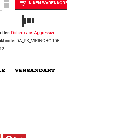
IN DEN WARENKORB
-
eller:
Doberman's Aggressive
uktcode:
DA_PK_VIKINGHORDE-
12
E
VERSANDART