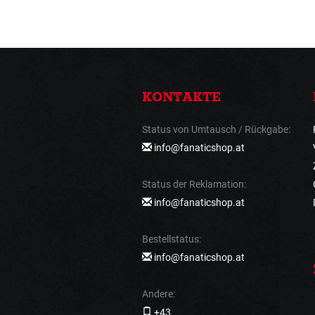
KONTAKTE
Status von Umtausch / Rückgabe:
info@fanaticshop.at
Status der Reklamation:
info@fanaticshop.at
Bestellstatus:
info@fanaticshop.at
Andere:
+43