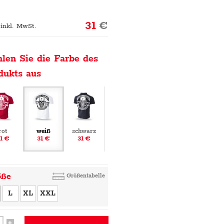
31
€
 inkl. MwSt.
len Sie die Farbe des
dukts aus
rot
weiß
schwarz
1 €
31 €
31 €
öße
Größentabelle
L
XL
XXL
+