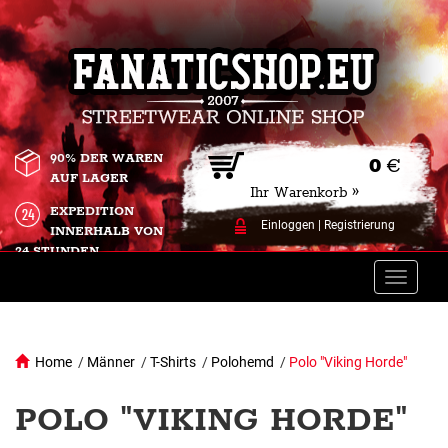
90% DER WAREN
0
€
AUF LAGER
Ihr Warenkorb »
EXPEDITION
Einloggen
|
Registrierung
INNERHALB VON
24 STUNDEN.
Toggle
naviga
Home
/
Männer
/
T-Shirts
/
Polohemd
/
Polo "Viking Horde"
POLO "VIKING HORDE"