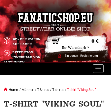
90% DER WAREN
0
€
AUF LAGER
Ihr Warenkorb »
EXPEDITION
Einloggen
|
Registrierung
INNERHALB VON
24 STUNDEN.
Toggle
naviga
Home
/
Männer
/
T-Shirts
/
T-shirts
/
T-shirt "Viking Soul"
T-SHIRT "VIKING SOUL"