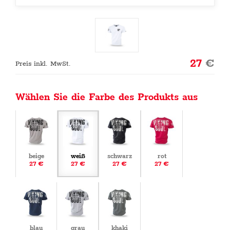
27
€
Preis inkl. MwSt.
Wählen Sie die Farbe des Produkts aus
beige
weiß
schwarz
rot
27 €
27 €
27 €
27 €
blau
grau
khaki