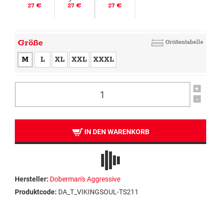
27 €
27 €
27 €
Größe
Größentabelle
M
L
XL
XXL
XXXL
+
-
IN DEN WARENKORB
Hersteller:
Doberman's Aggressive
Produktcode:
DA_T_VIKINGSOUL-TS211