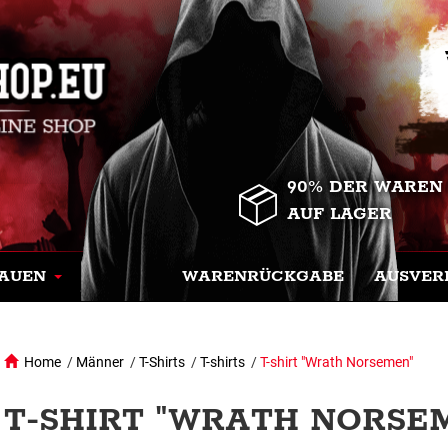
90% DER WAREN
AUF LAGER
AUEN
WARENRÜCKGABE
AUSVER
Home
/
Männer
/
T-Shirts
/
T-shirts
/
T-shirt "Wrath Norsemen"
T-SHIRT "WRATH NORSEM