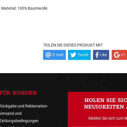
Material: 100% Baumwolle
TEILEN SIE DIESES PRODUKT MIT
E-mail
Tweet
Like
+1
FÜR KUNDEN
HOLEN SIE SI
Rückgabe und Reklamation
NEUIGKEITEN 
Versand und
Melden Sie sich zum 
Zahlungsbedingungen