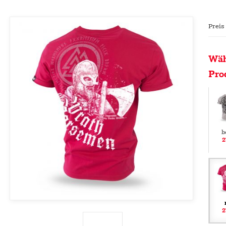
Preis
Wäh
Pro
b
2
2