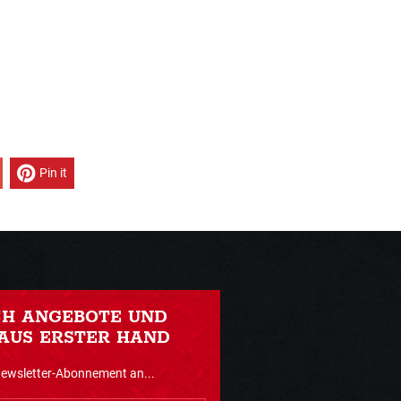
Pin it
CH ANGEBOTE UND
AUS ERSTER HAND
Newsletter-Abonnement an...