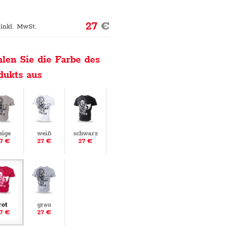
27
€
 inkl. MwSt.
len Sie die Farbe des
dukts aus
eige
weiß
schwarz
7 €
27 €
27 €
rot
grau
7 €
27 €