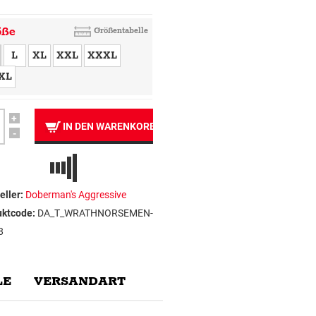
öße
Größentabelle
L
XL
XXL
XXXL
XL
+
IN DEN WARENKORB
-
eller:
Doberman's Aggressive
uktcode:
DA_T_WRATHNORSEMEN-
8
E
VERSANDART