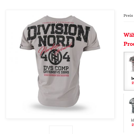
Preis
Wäh
Pro
b
2
k
2