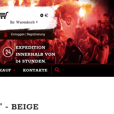
0
€
Ihr Warenkorb »
Einloggen
|
Registrierung
EXPEDITION
INNERHALB VON
24 STUNDEN.
KAUF
KONTAKTE
 - BEIGE