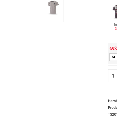
b
2
Gr
M
Herst
Prod
TS20