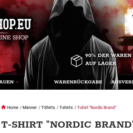
90% DER WAREN
AUF LAGER
AUEN
WARENRÜCKGABE
AUSVER
Home
/
Männer
/
T-Shirts
/
T-shirts
/
T-shirt "Nordic Brand"
T-SHIRT "NORDIC BRAND"