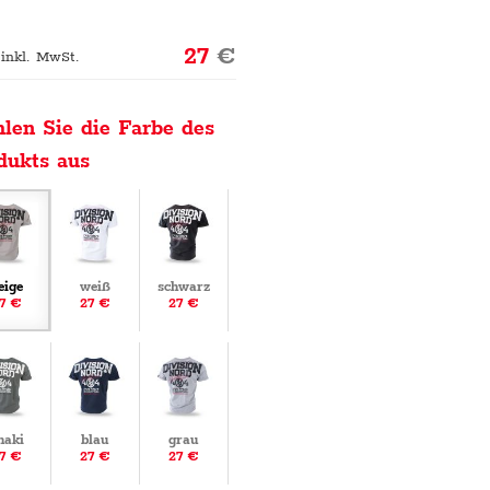
27
€
 inkl. MwSt.
len Sie die Farbe des
dukts aus
eige
weiß
schwarz
7 €
27 €
27 €
haki
blau
grau
7 €
27 €
27 €