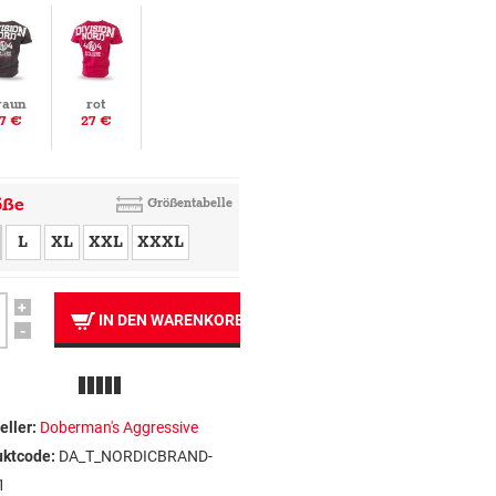
raun
rot
7 €
27 €
öße
Größentabelle
L
XL
XXL
XXXL
+
IN DEN WARENKORB
-
eller:
Doberman's Aggressive
uktcode:
DA_T_NORDICBRAND-
1