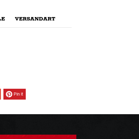
E
VERSANDART
Pin it