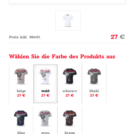
27
€
Preis inkl. MwSt.
Wählen Sie die Farbe des Produkts aus
beige
weiß
schwarz
khaki
27 €
27 €
27 €
27 €
blau
grau
braun