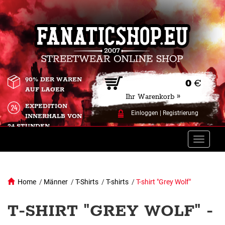
90% DER WAREN
0
€
AUF LAGER
Ihr Warenkorb »
EXPEDITION
Einloggen
|
Registrierung
INNERHALB VON
24 STUNDEN.
Toggle
naviga
Home
/
Männer
/
T-Shirts
/
T-shirts
/
T-shirt "Grey Wolf"
T-SHIRT "GREY WOLF" -