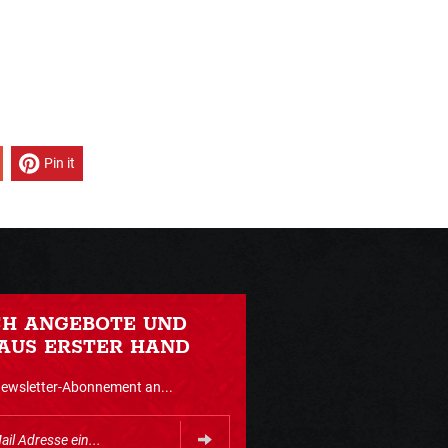
Pin it
CH ANGEBOTE UND
AUS ERSTER HAND
Newsletter-Abonnement an...