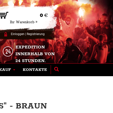
0
€
Ihr Warenkorb »
Einloggen
|
Registrierung
EXPEDITION
INNERHALB VON
24 STUNDEN.
KAUF
KONTAKTE
S" - BRAUN