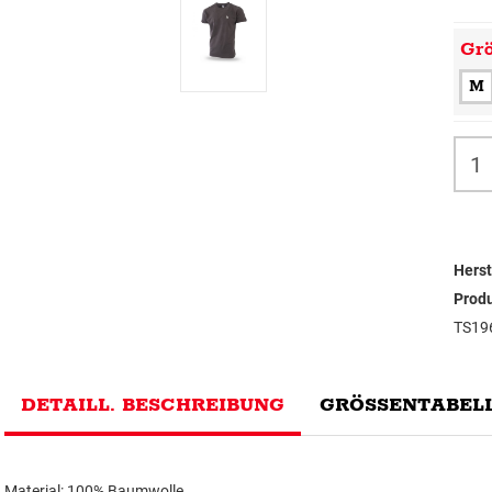
Gr
M
Herst
Prod
TS19
DETAILL. BESCHREIBUNG
GRÖSSENTABELL
Material: 100% Baumwolle