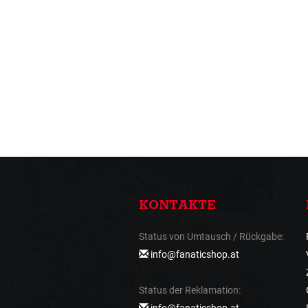
KONTAKTE
Status von Umtausch / Rückgabe:
info@fanaticshop.at
Status der Reklamation:
info@fanaticshop.at