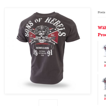
Preis
Wäh
Pro
w
2
g
2