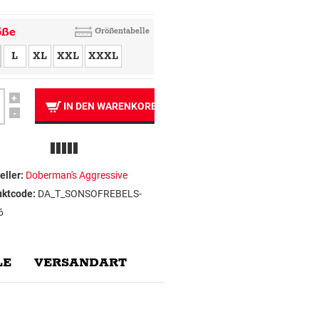
öße
Größentabelle
L
XL
XXL
XXXL
+
IN DEN WARENKORB
-
eller:
Doberman's Aggressive
uktcode:
DA_T_SONSOFREBELS-
6
E
VERSANDART