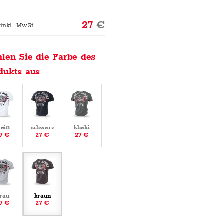
27
€
 inkl. MwSt.
len Sie die Farbe des
dukts aus
eiß
schwarz
khaki
7 €
27 €
27 €
rau
braun
7 €
27 €