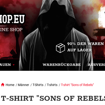
90% DER WAREN
AUF LAGER
AUEN
WARENRÜCKGABE
AUSVER
Home
/
Männer
/
T-Shirts
/
T-shirts
/
T-shirt "Sons of Rebels"
T-SHIRT "SONS OF REBEL