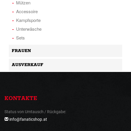
Mützen
Accessoire
Kampfsporte
Unterwäsche
Sets
FRAUEN
AUSVERKAUF
KONTAKTE
Status von Umtausch / Rückgabe:
info@fanaticshop.at