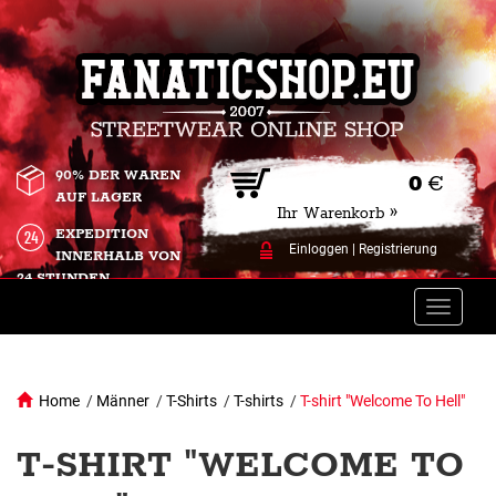
90% DER WAREN
0
€
AUF LAGER
Ihr Warenkorb »
EXPEDITION
Einloggen
|
Registrierung
INNERHALB VON
24 STUNDEN.
Toggle
naviga
Home
/
Männer
/
T-Shirts
/
T-shirts
/
T-shirt "Welcome To Hell"
T-SHIRT "WELCOME TO