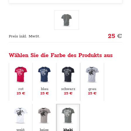
25
€
Preis inkl. MwSt.
Wählen Sie die Farbe des Produkts aus
rot
blau
schwarz
grau
25 €
25 €
25 €
25 €
weiß
beige
khaki