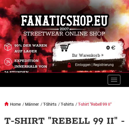
90% DER WAREN
0
€
AUF LAGER
Ihr Warenkorb »
EXPEDITION
Einloggen
|
Registrierung
INNERHALB VON
24 STUNDEN.
Toggle
naviga
Home
/
Männer
/
T-Shirts
/
T-shirts
/
T-shirt "Rebell 99 II"
T-SHIRT "REBELL 99 II" -