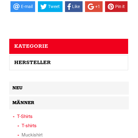
E-mail
Tweet
Like
+1
Pin it
KATEGORIE
HERSTELLER
NEU
MÄNNER
T-Shirts
T-shirts
Muckishirt