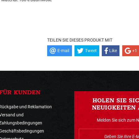
TEILEN SIE DIESES PRODUKT MIT
E-mail
Tweet
Like
+1
FÜR KUNDEN
HOLEN SIE SI
Rückgabe und Reklamation
NEUIGKEITEN 
Versand und
Melden Sie sich zum 
Zahlungsbedingungen
Geschäftsbedingungen
Datenschutz