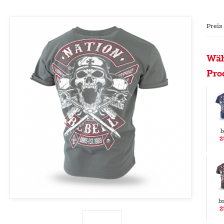
Preis
Wäh
Pro
b
2
b
2