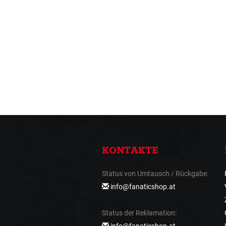
KONTAKTE
Status von Umtausch / Rückgabe:
info@fanaticshop.at
Status der Reklamation:
info@fanaticshop.at