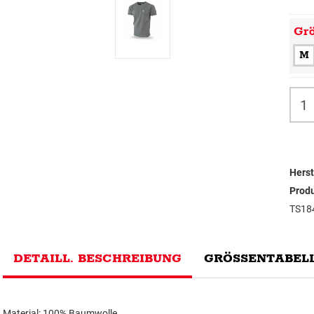
Gr
M
Herst
Prod
TS18
DETAILL. BESCHREIBUNG
GRÖSSENTABELL
Material: 100% Baumwolle