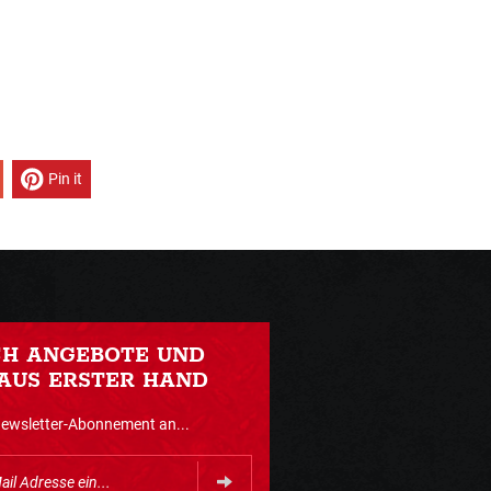
Pin it
CH ANGEBOTE UND
AUS ERSTER HAND
Newsletter-Abonnement an...