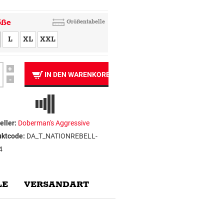
öße
Größentabelle
L
XL
XXL
+
IN DEN WARENKORB
-
eller:
Doberman's Aggressive
uktcode:
DA_T_NATIONREBELL-
4
E
VERSANDART