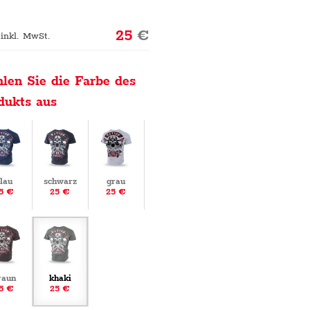
25
€
 inkl. MwSt.
len Sie die Farbe des
dukts aus
lau
schwarz
grau
5 €
25 €
25 €
raun
khaki
5 €
25 €