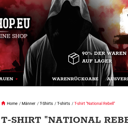
90% DER WAREN
AUF LAGER
AUEN
WARENRÜCKGABE
AUSVER
Home
/
Männer
/
T-Shirts
/
T-shirts
/
T-shirt "National Rebell"
T-SHIRT "NATIONAL REBE