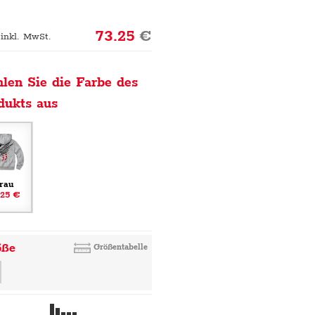
73.25
€
 inkl. MwSt.
len Sie die Farbe des
dukts aus
rau
.25 €
öße
Größentabelle