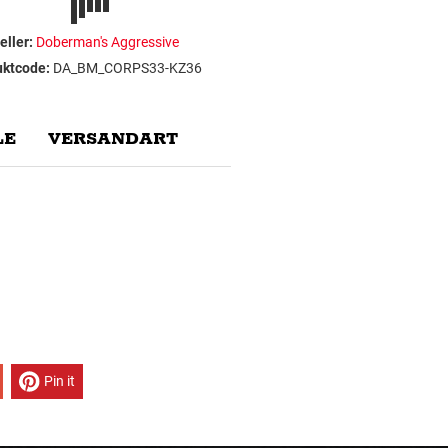
eller:
Doberman's Aggressive
uktcode:
DA_BM_CORPS33-KZ36
E
VERSANDART
Pin it