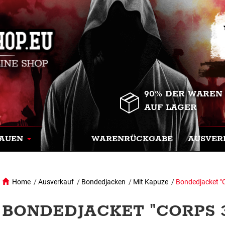
90% DER WAREN
AUF LAGER
AUEN
WARENRÜCKGABE
AUSVER
Home
/
Ausverkauf
/
Bondedjacken
/
Mit Kapuze
/
Bondedjacket "
BONDEDJACKET "CORPS 3