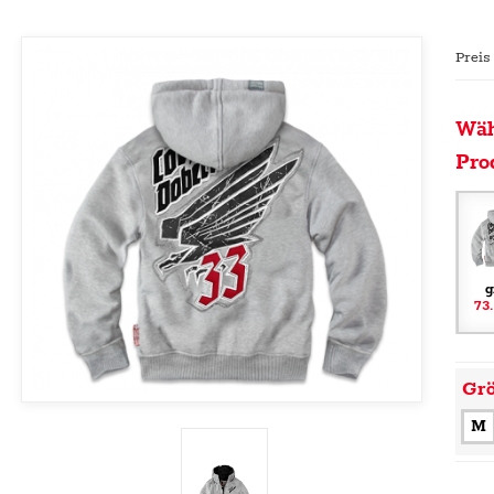
Preis
Wäh
Pro
g
73
Gr
M