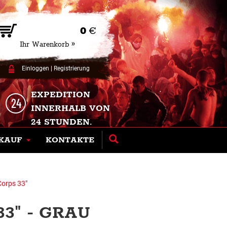
0
€
Ihr Warenkorb »
Einloggen
|
Registrierung
EXPEDITION
INNERHALB VON
24 STUNDEN.
KAUF
KONTAKTE
Corps 33"
3" - GRAU