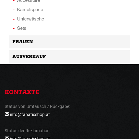
Kampfsporte
Unterwäsche
Sets
FRAUEN
AUSVERKAUF
KONTAKTE
Status von Umtausch / Rückgabe:
info@fanaticshop.at
Status der Reklamation:
info@fanaticshop.at