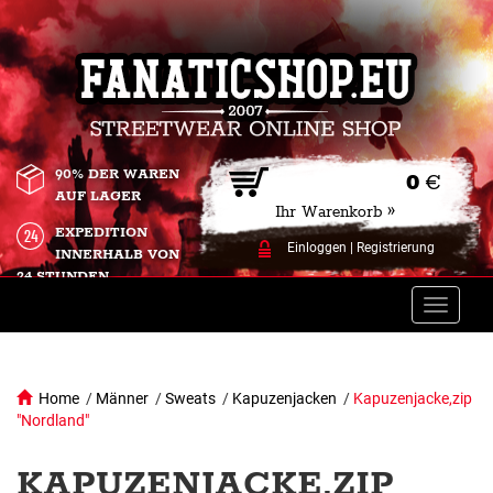
90% DER WAREN
0
€
AUF LAGER
Ihr Warenkorb »
EXPEDITION
Einloggen
|
Registrierung
INNERHALB VON
24 STUNDEN.
Toggle
naviga
Home
/
Männer
/
Sweats
/
Kapuzenjacken
/
Kapuzenjacke,zip
"Nordland"
KAPUZENJACKE,ZIP