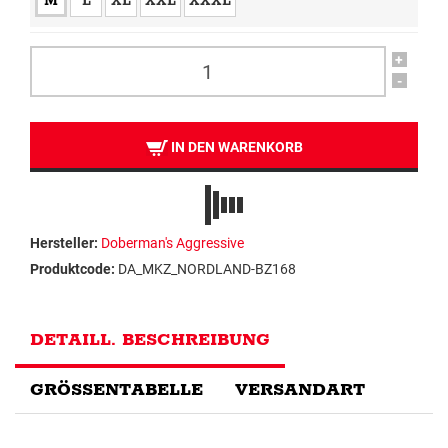
M
L
XL
XXL
XXXL
+
-
IN DEN WARENKORB
Hersteller:
Doberman's Aggressive
Produktcode:
DA_MKZ_NORDLAND-BZ168
DETAILL. BESCHREIBUNG
GRÖSSENTABELLE
VERSANDART