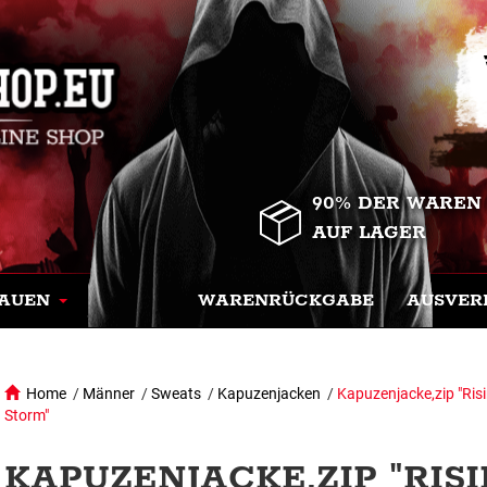
90% DER WAREN
AUF LAGER
AUEN
WARENRÜCKGABE
AUSVER
Home
/
Männer
/
Sweats
/
Kapuzenjacken
/
Kapuzenjacke,zip "Ris
Storm"
KAPUZENJACKE,ZIP "RISI