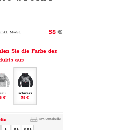
58
€
 inkl. MwSt.
len Sie die Farbe des
dukts aus
rau
schwarz
8 €
58 €
öße
Größentabelle
L
XL
XXL