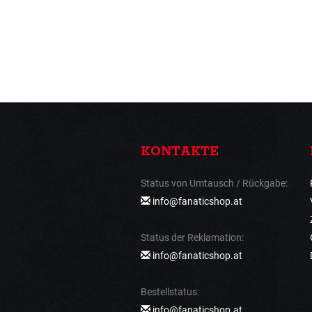
KONTAKTE
Status von Umtausch / Rückgabe:
info@fanaticshop.at
Status der Reklamation:
info@fanaticshop.at
Bestellstatus:
info@fanaticshop.at