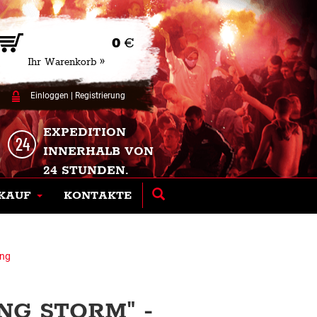
0
€
Ihr Warenkorb »
Einloggen
|
Registrierung
EXPEDITION
INNERHALB VON
24 STUNDEN.
KAUF
KONTAKTE
ing
NG STORM" -