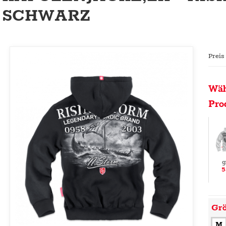
SCHWARZ
Preis
Wäh
Pro
g
5
Gr
M