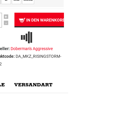
+
IN DEN WARENKORB
-
eller:
Doberman's Aggressive
uktcode:
DA_MKZ_RISINGSTORM-
2
E
VERSANDART