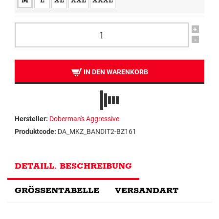
M
L
XL
XXL
XXXL
+
-
IN DEN WARENKORB
Hersteller:
Doberman's Aggressive
Produktcode:
DA_MKZ_BANDIT2-BZ161
DETAILL. BESCHREIBUNG
GRÖSSENTABELLE
VERSANDART