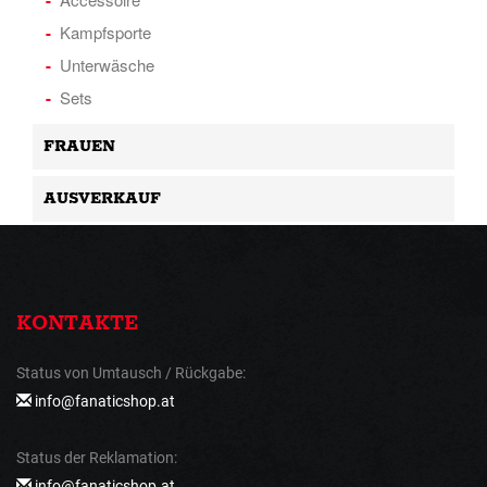
Kampfsporte
Unterwäsche
Sets
FRAUEN
AUSVERKAUF
KONTAKTE
Status von Umtausch / Rückgabe:
info@fanaticshop.at
Status der Reklamation:
info@fanaticshop.at