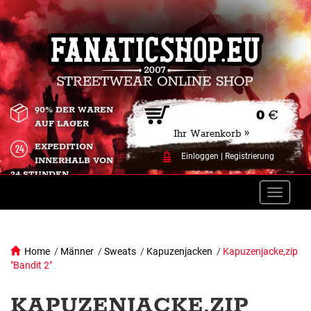
90% DER WAREN
0
€
AUF LAGER
Ihr Warenkorb »
EXPEDITION
Einloggen
|
Registrierung
INNERHALB VON
24 STUNDEN.
Toggle
naviga
Home
/
Männer
/
Sweats
/
Kapuzenjacken
/
Kapuzenjacke,zip
"Bandit 2"
KAPUZENJACKE,ZIP