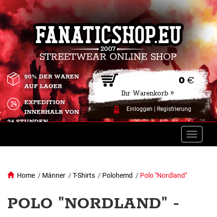
90% DER WAREN
0
€
AUF LAGER
Ihr Warenkorb »
EXPEDITION
Einloggen
|
Registrierung
INNERHALB VON
24 STUNDEN.
Toggle
naviga
Home
/
Männer
/
T-Shirts
/
Polohemd
/
Polo "Nordland"
POLO "NORDLAND" -