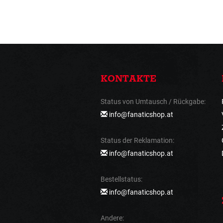
KONTAKTE
Status von Umtausch / Rückgabe:
info@fanaticshop.at
Status der Reklamation:
info@fanaticshop.at
Bestellstatus:
info@fanaticshop.at
Andere: