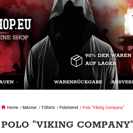
90% DER WAREN
AUF LAGER
AUEN
WARENRÜCKGABE
AUSVER
Home
/
Männer
/
T-Shirts
/
Polohemd
/
Polo "Viking Company"
POLO "VIKING COMPANY