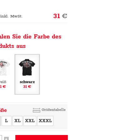
31
€
 inkl. MwSt.
len Sie die Farbe des
dukts aus
eiß
schwarz
1 €
31 €
öße
Größentabelle
L
XL
XXL
XXXL
+