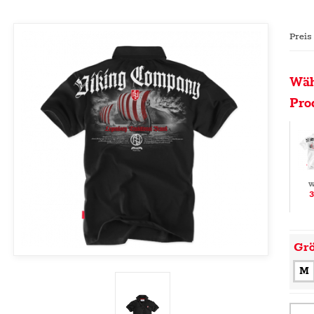
Preis
Wäh
Pro
w
3
Gr
M