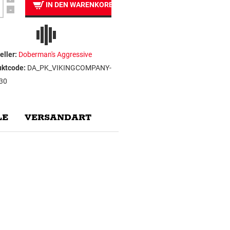
IN DEN WARENKORB
-
eller:
Doberman's Aggressive
uktcode:
DA_PK_VIKINGCOMPANY-
30
E
VERSANDART