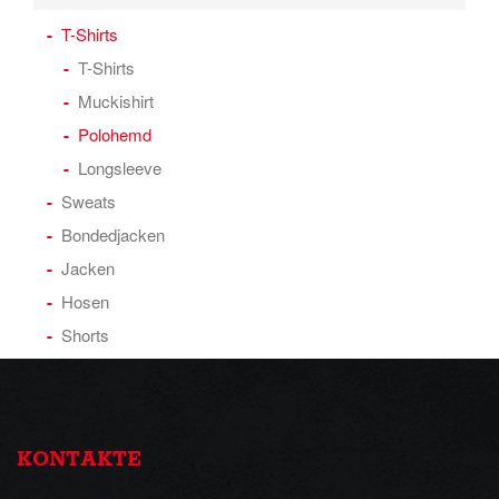
T-Shirts
T-Shirts
Muckishirt
Polohemd
Longsleeve
Sweats
Bondedjacken
Jacken
Hosen
Shorts
KONTAKTE