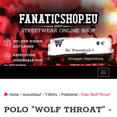
90% DER WAREN
0
€
AUF LAGER
Ihr Warenkorb »
EXPEDITION
Einloggen
|
Registrierung
INNERHALB VON
24 STUNDEN.
Toggle
naviga
Home
/
Ausverkauf
/
T-Shirts
/
Polohemd
/
Polo "Wolf Throat"
POLO "WOLF THROAT" -