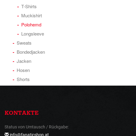
T-Shirts
Muckishirt
Polohemd
Longsleeve
Sweats
Bondedjacken
Jacken
Hosen
Shorts
KONTAKTE
Status von Umtausch / Rückgabe:
info@fanaticshop.at