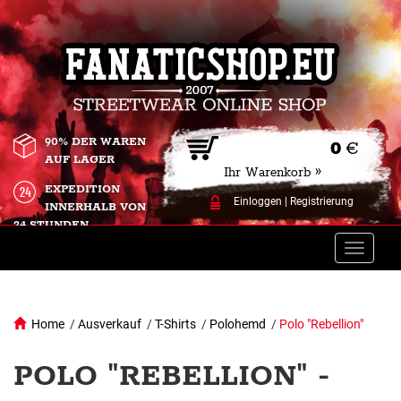
90% DER WAREN
0
€
AUF LAGER
Ihr Warenkorb »
EXPEDITION
Einloggen
|
Registrierung
INNERHALB VON
24 STUNDEN.
Toggle
naviga
Home
/
Ausverkauf
/
T-Shirts
/
Polohemd
/
Polo "Rebellion"
POLO "REBELLION" -