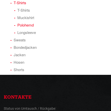
T-Shirts
T-Shirts
Muckishirt
Polohemd
Longsleeve
Sweats
Bondedjacken
Jacken
Hosen
Shorts
KONTAKTE
Status von Umtausch / Rückgabe: