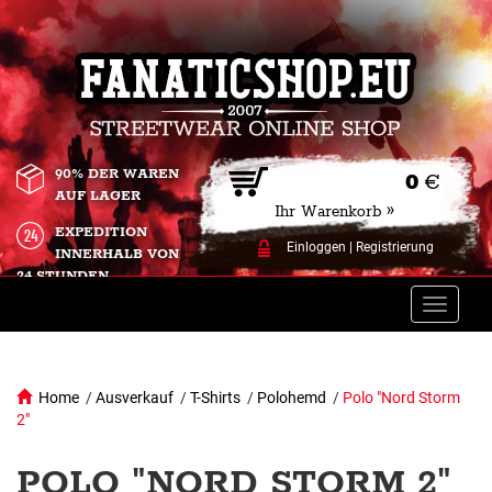
90% DER WAREN
0
€
AUF LAGER
Ihr Warenkorb »
EXPEDITION
Einloggen
|
Registrierung
INNERHALB VON
24 STUNDEN.
Toggle
naviga
Home
/
Ausverkauf
/
T-Shirts
/
Polohemd
/
Polo "Nord Storm
2"
POLO "NORD STORM 2"