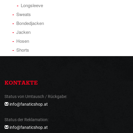
Longsleeve
Sweats
Bondedjacken
Jacken
Hosen
Shorts
KONTAKTE
Status von Umtausch / Rückgabe:
info@fanaticshop.at
Status der Reklamation:
info@fanaticshop.at