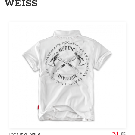
WEISS
31
€
Preis inkl. MwSt.