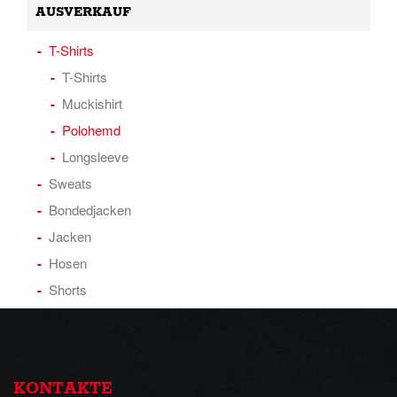
AUSVERKAUF
T-Shirts
T-Shirts
Muckishirt
Polohemd
Longsleeve
Sweats
Bondedjacken
Jacken
Hosen
Shorts
KONTAKTE