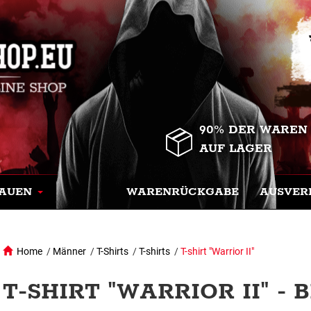
90% DER WAREN
AUF LAGER
AUEN
WARENRÜCKGABE
AUSVER
Home
/
Männer
/
T-Shirts
/
T-shirts
/
T-shirt "Warrior II"
T-SHIRT "WARRIOR II" - 