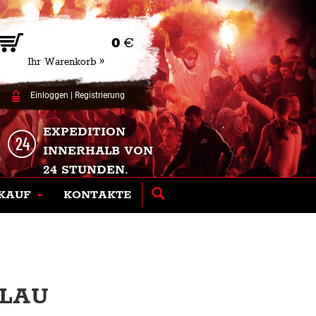
0
€
Ihr Warenkorb »
Einloggen
|
Registrierung
EXPEDITION
INNERHALB VON
24 STUNDEN.
KAUF
KONTAKTE
BLAU