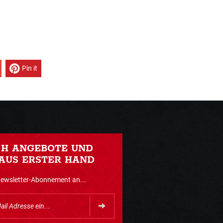
Pin it
CH ANGEBOTE UND
AUS ERSTER HAND
Newsletter-Abonnement an...