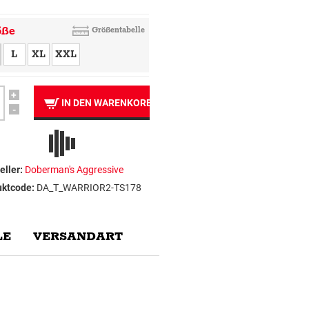
öße
Größentabelle
L
XL
XXL
+
IN DEN WARENKORB
-
eller:
Doberman's Aggressive
uktcode:
DA_T_WARRIOR2-TS178
E
VERSANDART