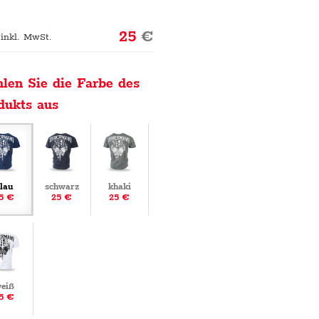
25
€
 inkl. MwSt.
len Sie die Farbe des
dukts aus
lau
schwarz
khaki
5 €
25 €
25 €
eiß
5 €