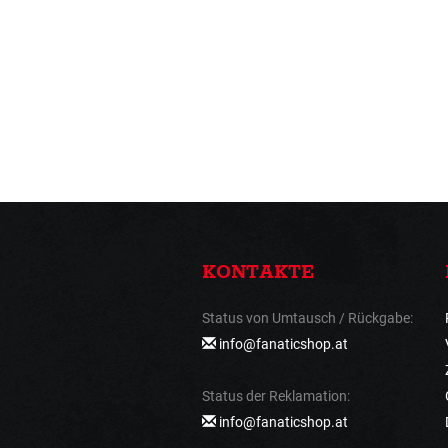
KONTAKTE
Status von Umtausch / Rückgabe:
info@fanaticshop.at
Status der Reklamation:
info@fanaticshop.at