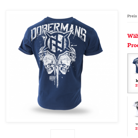
Preis
Wäh
Pro
b
2
w
2