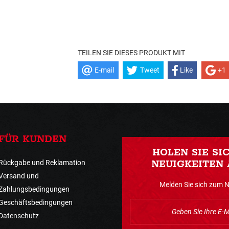
TEILEN SIE DIESES PRODUKT MIT
E-mail
Tweet
Like
+1
FÜR KUNDEN
HOLEN SIE SI
Rückgabe und Reklamation
NEUIGKEITEN 
Versand und
Melden Sie sich zum 
Zahlungsbedingungen
Geschäftsbedingungen
Datenschutz