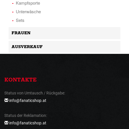
Kampfsporte
Unterwäsche
Sets
FRAUEN
AUSVERKAUF
KONTAKTE
Status von Umtausch / Rückgabe:
info@fanaticshop.at
Status der Reklamation:
info@fanaticshop.at