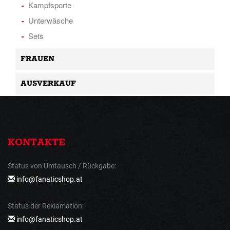
Kampfsporte
Unterwäsche
Sets
FRAUEN
AUSVERKAUF
KONTAKTE
Status von Umtausch / Rückgabe:
info@fanaticshop.at
Status der Reklamation:
info@fanaticshop.at