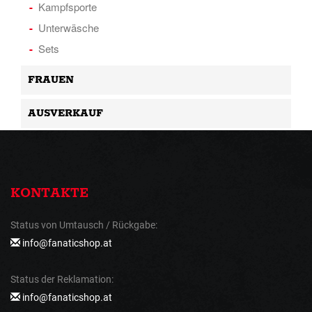
Kampfsporte
Unterwäsche
Sets
FRAUEN
AUSVERKAUF
KONTAKTE
Status von Umtausch / Rückgabe:
info@fanaticshop.at
Status der Reklamation:
info@fanaticshop.at