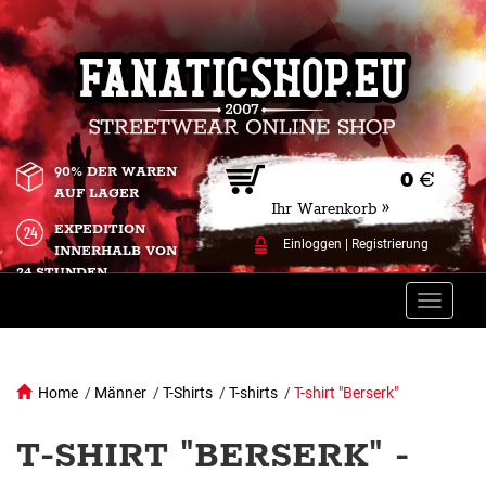
90% DER WAREN
0
€
AUF LAGER
Ihr Warenkorb »
EXPEDITION
Einloggen
|
Registrierung
INNERHALB VON
24 STUNDEN.
Toggle
naviga
Home
/
Männer
/
T-Shirts
/
T-shirts
/
T-shirt "Berserk"
T-SHIRT "BERSERK" -