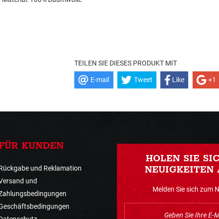
TEILEN SIE DIESES PRODUKT MIT
E-mail
Tweet
Like
+1
FÜR KUNDEN
HOLEN SIE SI
Rückgabe und Reklamation
NEUIGKEITEN 
Versand und
Melden Sie sich zum 
Zahlungsbedingungen
Geschäftsbedingungen
Datenschutz