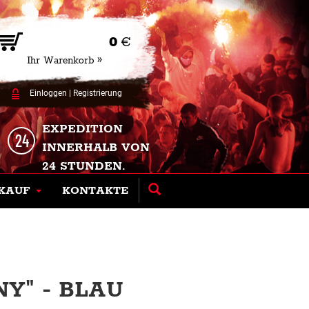
0
€
Ihr Warenkorb »
Einloggen
|
Registrierung
EXPEDITION
INNERHALB VON
24 STUNDEN.
KAUF
KONTAKTE
Y" - BLAU