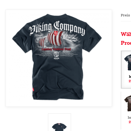
Preis
Wäh
Pro
b
2
b
2