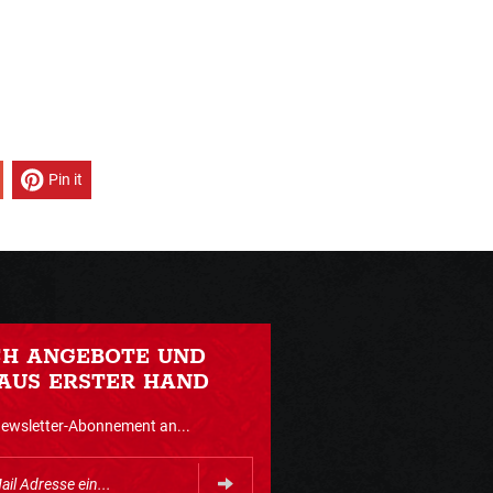
Pin it
CH ANGEBOTE UND
AUS ERSTER HAND
Newsletter-Abonnement an...