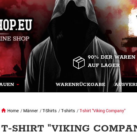
90% DER WAREN
AUF LAGER
AUEN
WARENRÜCKGABE
AUSVER
Home
/
Männer
/
T-Shirts
/
T-shirts
/
T-shirt "Viking Company"
T-SHIRT "VIKING COMPAN