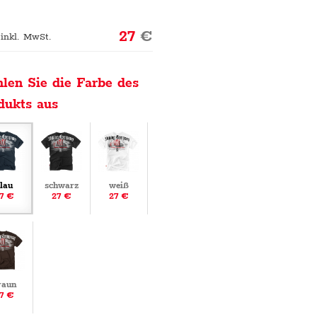
27
€
 inkl. MwSt.
len Sie die Farbe des
dukts aus
lau
schwarz
weiß
7 €
27 €
27 €
raun
7 €