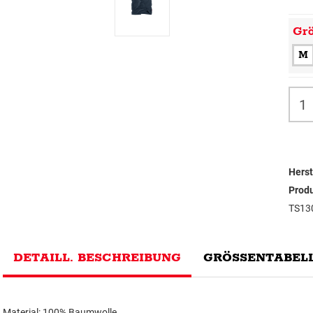
Gr
M
Herst
Prod
TS13
DETAILL. BESCHREIBUNG
GRÖSSENTABELL
Material: 100% Baumwolle