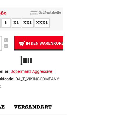
öße
Größentabelle
L
XL
XXL
XXXL
+
IN DEN WARENKORB
-
eller:
Doberman's Aggressive
uktcode:
DA_T_VIKINGCOMPANY-
0
E
VERSANDART