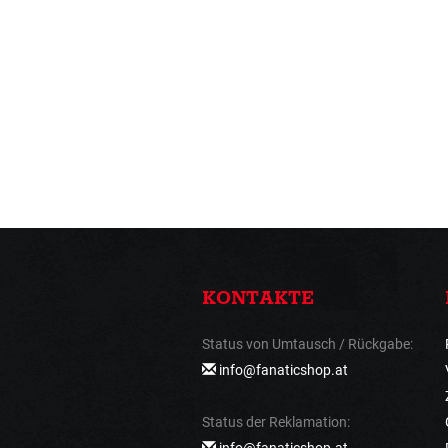
KONTAKTE
Status von Umtausch / Rückgabe:
info@fanaticshop.at
Status der Reklamation:
info@fanaticshop.at