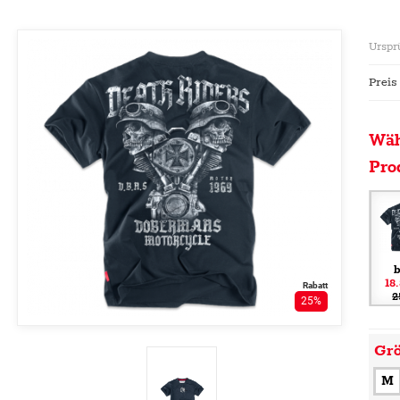
Urspr
Preis
Wäh
Pro
b
18
Rabatt
2
25%
Gr
M