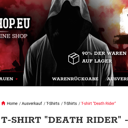
90% DER WAREN
AUF LAGER
AUEN
WARENRÜCKGABE
AUSVER
Home
/
Ausverkauf
/
T-Shirts
/
T-Shirts
/
T-shirt "Death Rider"
T-SHIRT "DEATH RIDER" 