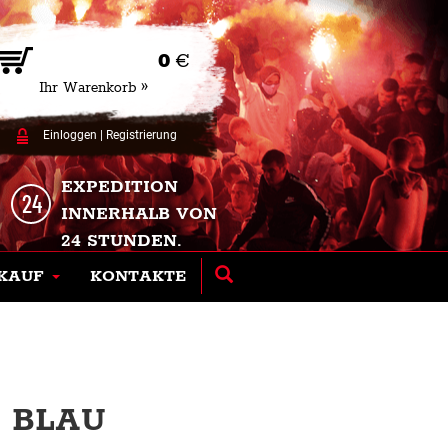
0
€
Ihr Warenkorb »
Einloggen
|
Registrierung
EXPEDITION
INNERHALB VON
24 STUNDEN.
KAUF
KONTAKTE
- BLAU