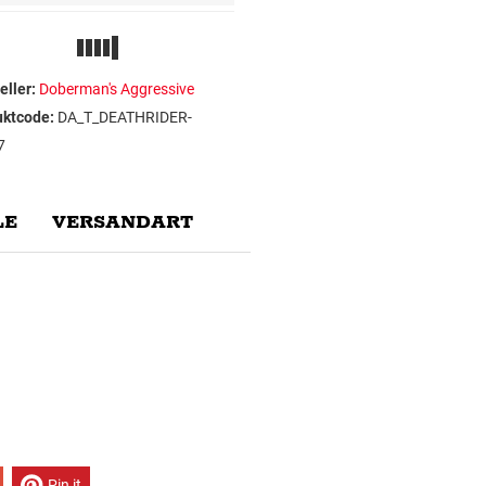
eller:
Doberman's Aggressive
uktcode:
DA_T_DEATHRIDER-
7
E
VERSANDART
Pin it