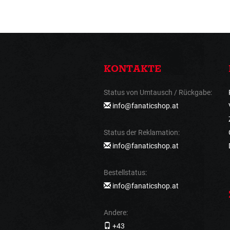
KONTAKTE
Status von Umtausch / Rückgabe:
info@fanaticshop.at
Status der Reklamation:
info@fanaticshop.at
Bestellstatus:
info@fanaticshop.at
Andere:
+43