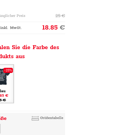
25
€
ünglicher Preis
18.85
€
 inkl. MwSt.
len Sie die Farbe des
dukts aus
-25%
lau
.85 €
5 €
öße
Größentabelle