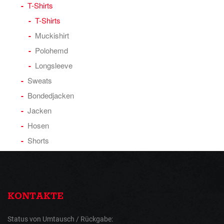
T-Shirts
T-Shirts
Muckishirt
Polohemd
Longsleeve
Sweats
Bondedjacken
Jacken
Hosen
Shorts
KONTAKTE
Status von Umtausch / Rückgabe: