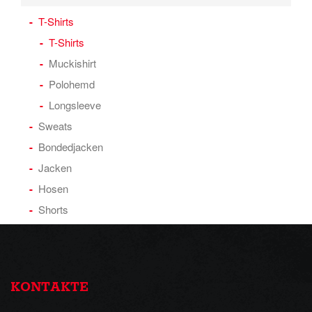
T-Shirts
T-Shirts
Muckishirt
Polohemd
Longsleeve
Sweats
Bondedjacken
Jacken
Hosen
Shorts
KONTAKTE