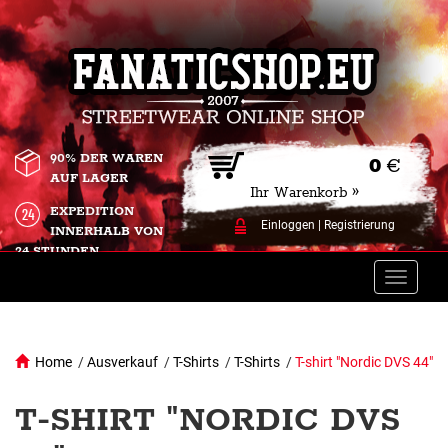
90% DER WAREN
0
€
AUF LAGER
Ihr Warenkorb »
EXPEDITION
Einloggen
|
Registrierung
INNERHALB VON
24 STUNDEN.
Toggle
naviga
Home
/
Ausverkauf
/
T-Shirts
/
T-Shirts
/
T-shirt "Nordic DVS 44"
T-SHIRT "NORDIC DVS