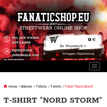
90% DER WAREN
0
€
AUF LAGER
Ihr Warenkorb »
EXPEDITION
Einloggen
|
Registrierung
INNERHALB VON
24 STUNDEN.
Toggle
naviga
Home
/
Männer
/
T-Shirts
/
T-shirts
/
T-shirt "Nord Storm"
T-SHIRT "NORD STORM"