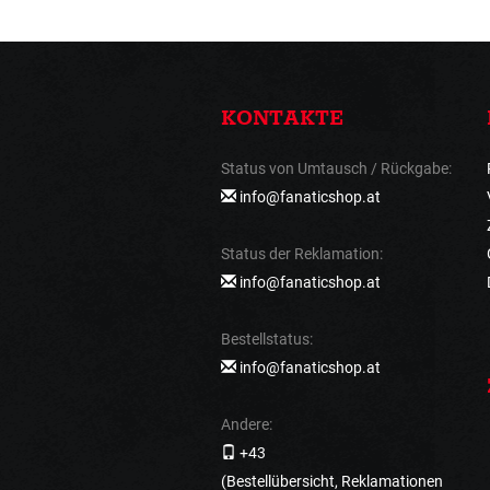
KONTAKTE
Status von Umtausch / Rückgabe:
info@fanaticshop.at
Status der Reklamation:
info@fanaticshop.at
Bestellstatus:
info@fanaticshop.at
Andere:
+43
(Bestellübersicht, Reklamationen