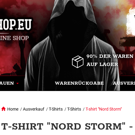
90% DER WAREN
AUF LAGER
AUEN
WARENRÜCKGABE
AUSVER
Home
/
Ausverkauf
/
T-Shirts
/
T-Shirts
/
T-shirt "Nord Storm"
T-SHIRT "NORD STORM" -