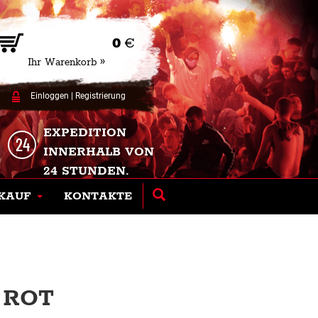
0
€
Ihr Warenkorb »
Einloggen
|
Registrierung
EXPEDITION
INNERHALB VON
24 STUNDEN.
KAUF
KONTAKTE
 ROT