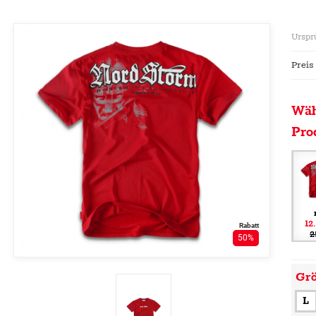
Urspr
Preis
Wäh
Pro
12
Rabatt
2
50%
Gr
L