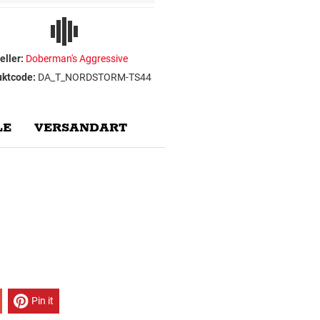
eller:
Doberman's Aggressive
uktcode:
DA_T_NORDSTORM-TS44
E
VERSANDART
Pin it