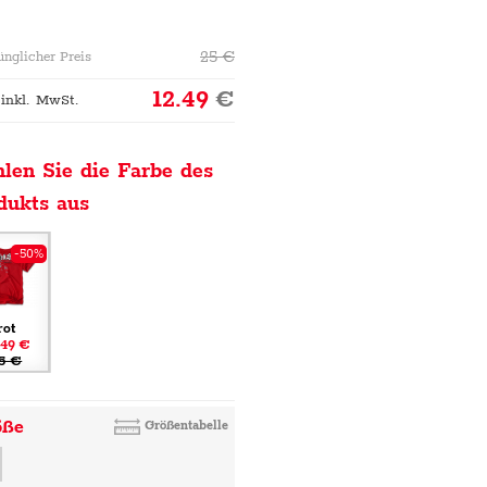
25
€
ünglicher Preis
12.49
€
 inkl. MwSt.
len Sie die Farbe des
dukts aus
-50%
rot
.49 €
5 €
öße
Größentabelle