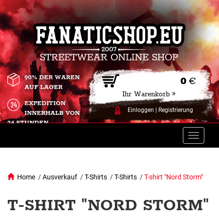
90% DER WAREN
0
€
AUF LAGER
Ihr Warenkorb »
EXPEDITION
Einloggen
|
Registrierung
INNERHALB VON
24 STUNDEN.
Toggle
naviga
Home
/
Ausverkauf
/
T-Shirts
/
T-Shirts
/
T-shirt "Nord Storm"
T-SHIRT "NORD STORM"