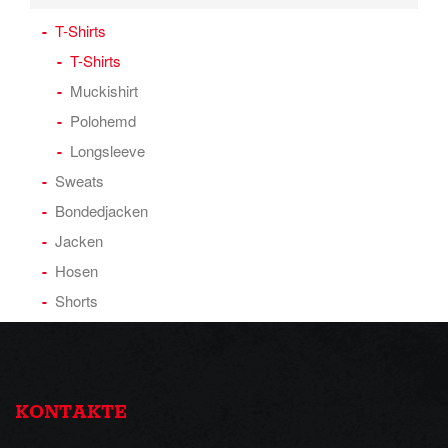
T-Shirts
T-Shirts
Muckishirt
Polohemd
Longsleeve
Sweats
Bondedjacken
Jacken
Hosen
Shorts
KONTAKTE