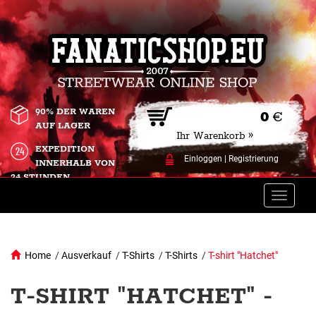
90% DER WAREN
0
€
AUF LAGER
Ihr Warenkorb »
EXPEDITION
Einloggen
|
Registrierung
INNERHALB VON
24 STUNDEN.
Toggle
naviga
Home
/
Ausverkauf
/
T-Shirts
/
T-Shirts
/
T-shirt "Hatchet"
T-SHIRT "HATCHET" -