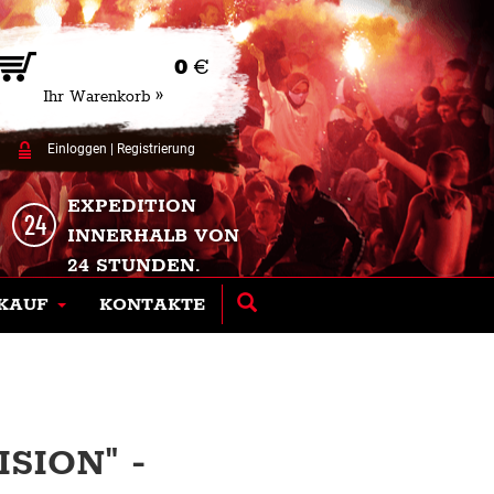
0
€
Ihr Warenkorb »
Einloggen
|
Registrierung
EXPEDITION
INNERHALB VON
24 STUNDEN.
KAUF
KONTAKTE
SION" -