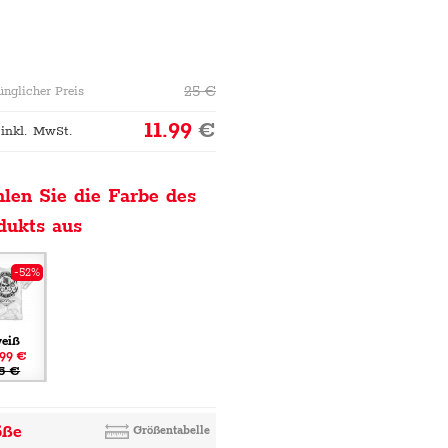
25
€
ünglicher Preis
11.99
€
 inkl. MwSt.
len Sie die Farbe des
dukts aus
-52%
eiß
.99 €
5 €
öße
Größentabelle