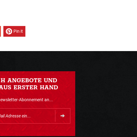
Pin it
CH ANGEBOTE UND
AUS ERSTER HAND
Newsletter-Abonnement an...