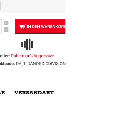
+
IN DEN WARENKORB
-
eller:
Doberman's Aggressive
uktcode:
DA_T_DANORDICDIVISION-
E
VERSANDART