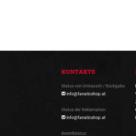
KONTAKTE
Status von Umtausch / Rückgabe:
info@fanaticshop.at
Status der Reklamation:
info@fanaticshop.at
Bestellstatus: