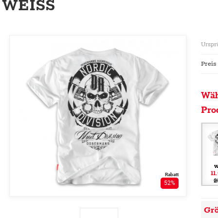
WEISS
Urspr
Preis
Wäh
Pro
w
11
Rabatt
2
52%
Gr