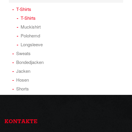
T-Shirts
T-Shirts
Muckishirt
Polohemd
Longsleeve
Sweats
Bondedjacken
Jacken
Hosen
Shorts
KONTAKTE