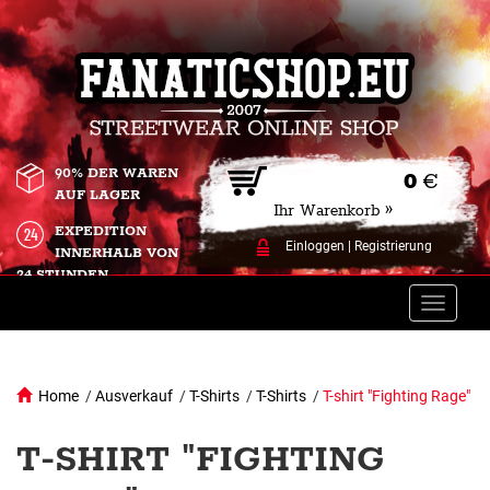
90% DER WAREN
0
€
AUF LAGER
Ihr Warenkorb »
EXPEDITION
Einloggen
|
Registrierung
INNERHALB VON
24 STUNDEN.
Toggle
naviga
Home
/
Ausverkauf
/
T-Shirts
/
T-Shirts
/
T-shirt "Fighting Rage"
T-SHIRT "FIGHTING