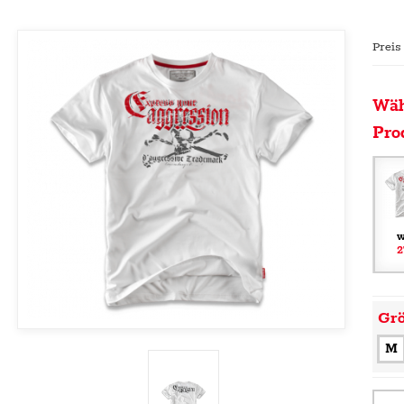
Preis
Wäh
Pro
w
2
Gr
M