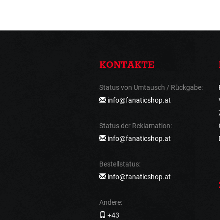
KONTAKTE
Status von Umtausch / Rückgabe:
info@fanaticshop.at
Status der Reklamation:
info@fanaticshop.at
Bestellstatus:
info@fanaticshop.at
Andere:
+43