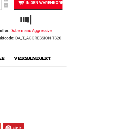
IN DEN WARENKORB
-
eller:
Doberman's Aggressive
uktcode:
DA_T_AGGRESSION-TS20
E
VERSANDART
Pin it