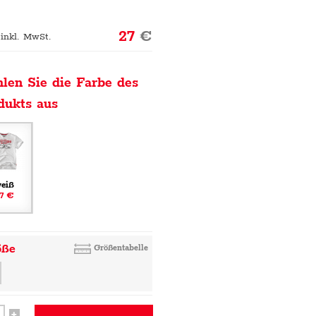
27
€
 inkl. MwSt.
len Sie die Farbe des
dukts aus
eiß
7 €
öße
Größentabelle
+