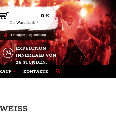
0
€
Ihr Warenkorb »
Einloggen
|
Registrierung
EXPEDITION
INNERHALB VON
24 STUNDEN.
KAUF
KONTAKTE
WEISS