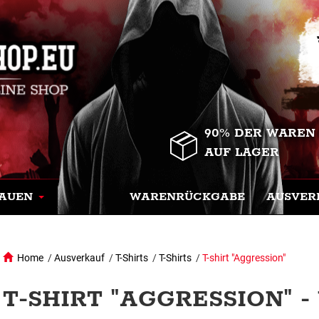
90% DER WAREN
AUF LAGER
AUEN
WARENRÜCKGABE
AUSVER
Home
/
Ausverkauf
/
T-Shirts
/
T-Shirts
/
T-shirt "Aggression"
T-SHIRT "AGGRESSION" - 