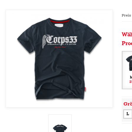
Preis
Wäh
Pro
b
2
Gr
L