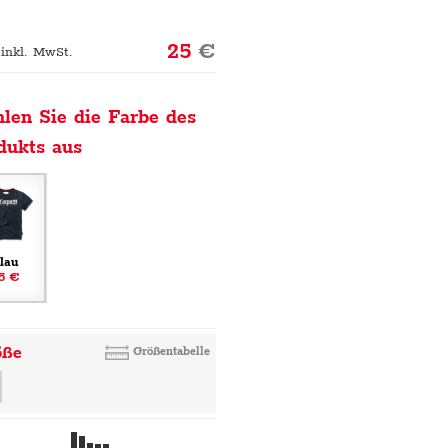
25
€
 inkl. MwSt.
len Sie die Farbe des
dukts aus
lau
5 €
öße
Größentabelle