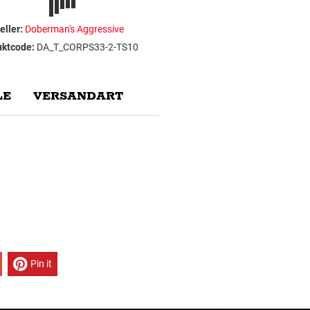
eller:
Doberman's Aggressive
uktcode:
DA_T_CORPS33-2-TS10
E
VERSANDART
Pin it