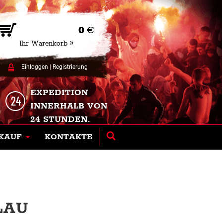
0
€
Ihr Warenkorb »
Einloggen
|
Registrierung
EXPEDITION
INNERHALB VON
24 STUNDEN.
KAUF
KONTAKTE
BLAU