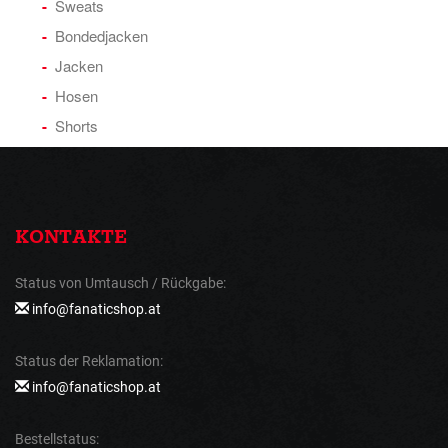
Sweats
Bondedjacken
Jacken
Hosen
Shorts
KONTAKTE
Status von Umtausch / Rückgabe:
info@fanaticshop.at
Status der Reklamation:
info@fanaticshop.at
Bestellstatus: