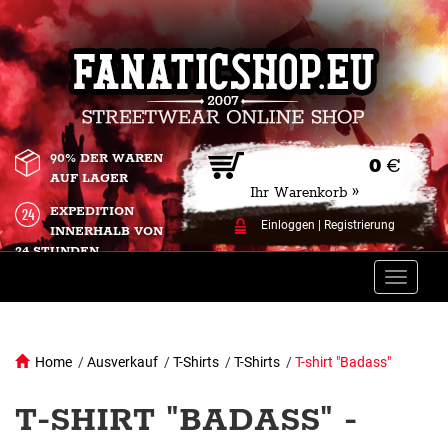
90% DER WAREN
0
€
AUF LAGER
Ihr Warenkorb »
EXPEDITION
Einloggen
|
Registrierung
INNERHALB VON
24 STUNDEN.
Toggle
naviga
Home
/
Ausverkauf
/
T-Shirts
/
T-Shirts
/
T-shirt "Badass"
T-SHIRT "BADASS" -