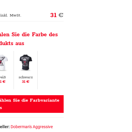
31
€
 inkl. MwSt.
len Sie die Farbe des
dukts aus
eiß
schwarz
1 €
31 €
hlen Sie die Farbvariante
s
eller:
Doberman's Aggressive