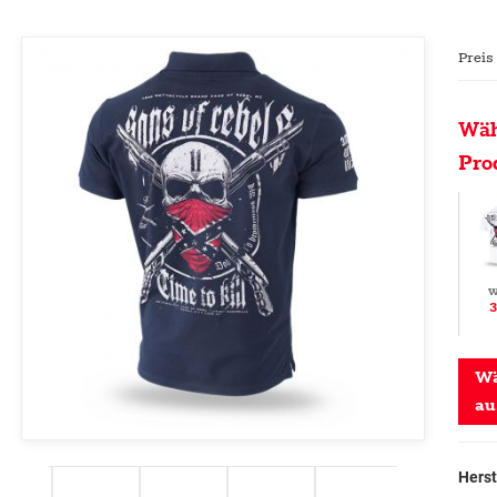
Preis
Wäh
Pro
w
3
Wä
au
Herst