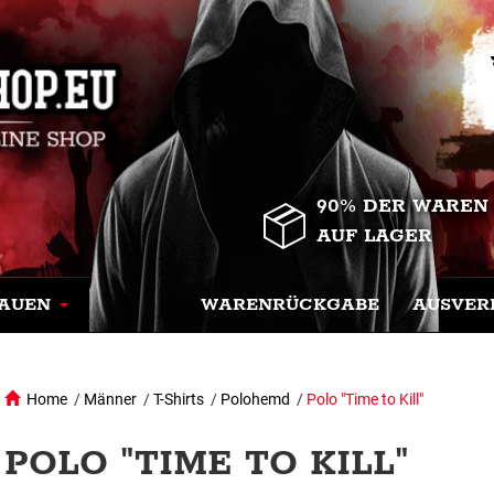
90% DER WAREN
AUF LAGER
AUEN
WARENRÜCKGABE
AUSVER
Home
/
Männer
/
T-Shirts
/
Polohemd
/
Polo "Time to Kill"
POLO "TIME TO KILL"