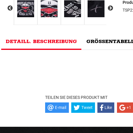
Prod
TSP2
DETAILL. BESCHREIBUNG
GRÖSSENTABELL
TEILEN SIE DIESES PRODUKT MIT
E-mail
Tweet
Like
+1