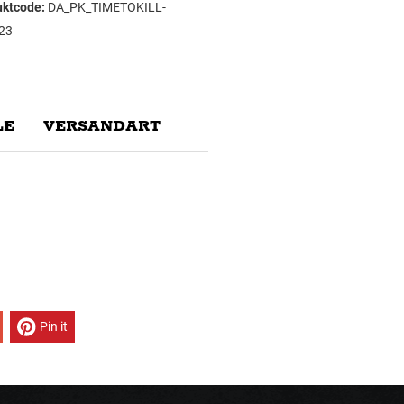
uktcode:
DA_PK_TIMETOKILL-
23
E
VERSANDART
Pin it