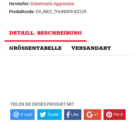
Hersteller:
Doberman's Aggressive
Produktcode:
DA_MKZ_THUNDER-BZ229
DETAILL. BESCHREIBUNG
GRÖSSENTABELLE
VERSANDART
TEILEN SIE DIESES PRODUKT MIT
E-mail
Tweet
Like
+1
Pin it