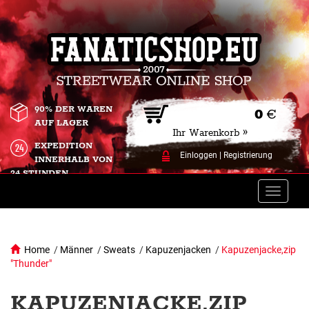
90% DER WAREN
0
€
AUF LAGER
Ihr Warenkorb »
EXPEDITION
Einloggen
|
Registrierung
INNERHALB VON
24 STUNDEN.
Toggle
naviga
Home
/
Männer
/
Sweats
/
Kapuzenjacken
/
Kapuzenjacke,zip
"Thunder"
KAPUZENJACKE,ZIP