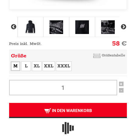
58
€
Preis inkl. MwSt.
Größe
Größentabelle
M
L
XL
XXL
XXXL
+
-
IN DEN WARENKORB