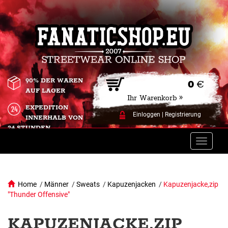
90% DER WAREN
0
€
AUF LAGER
Ihr Warenkorb »
EXPEDITION
Einloggen
|
Registrierung
INNERHALB VON
24 STUNDEN.
Toggle
naviga
Home
/
Männer
/
Sweats
/
Kapuzenjacken
/
Kapuzenjacke,zip
"Thunder Offensive"
KAPUZENJACKE,ZIP