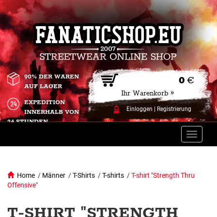
90% DER WAREN
0
€
AUF LAGER
Ihr Warenkorb »
EXPEDITION
Einloggen
|
Registrierung
INNERHALB VON
24 STUNDEN.
Toggle
naviga
Home
/
Männer
/
T-Shirts
/
T-shirts
/
T-shirt "Strength Thru
Offensive"
T-SHIRT "STRENGTH