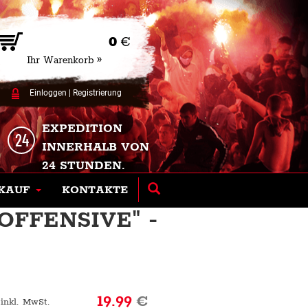
0
€
Ihr Warenkorb »
Einloggen
|
Registrierung
EXPEDITION
INNERHALB VON
24 STUNDEN.
KAUF
KONTAKTE
OFFENSIVE" -
19.99
€
 inkl. MwSt.