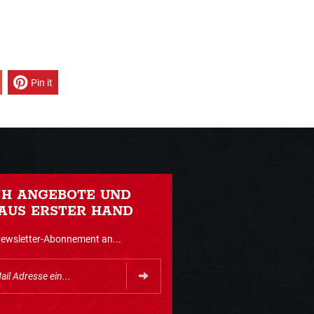
Pin it
CH ANGEBOTE UND
AUS ERSTER HAND
Newsletter-Abonnement an...