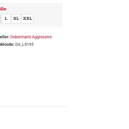
öße
L
XL
XXL
eller:
Doberman's Aggressive
uktcode:
DA_LS195