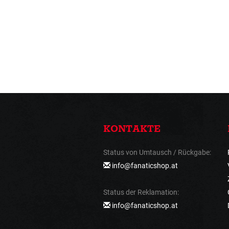
KONTAKTE
Status von Umtausch / Rückgabe:
info@fanaticshop.at
Status der Reklamation:
info@fanaticshop.at