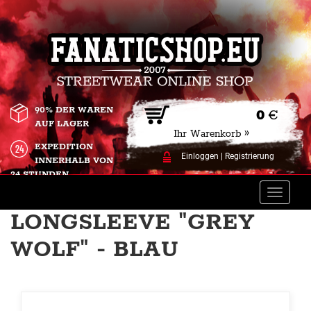
90% DER WAREN
0
€
AUF LAGER
Ihr Warenkorb »
EXPEDITION
Einloggen
|
Registrierung
INNERHALB VON
24 STUNDEN.
Toggle
naviga
LONGSLEEVE "GREY
WOLF" - BLAU