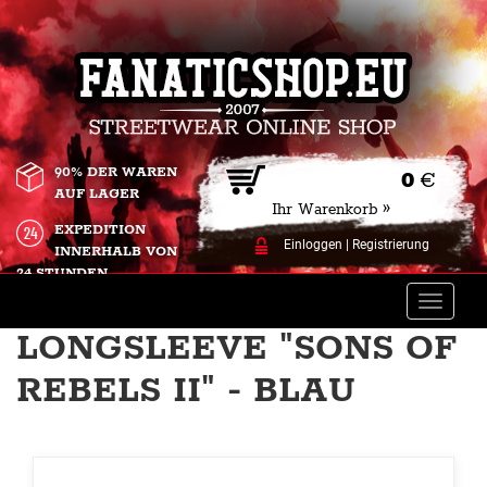
90% DER WAREN
0
€
AUF LAGER
Ihr Warenkorb »
EXPEDITION
Einloggen
|
Registrierung
INNERHALB VON
24 STUNDEN.
Toggle
naviga
LONGSLEEVE "SONS OF
REBELS II" - BLAU