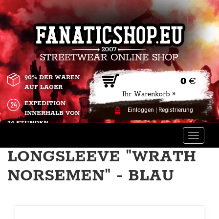
90% DER WAREN
0
€
AUF LAGER
Ihr Warenkorb »
EXPEDITION
Einloggen
|
Registrierung
INNERHALB VON
24 STUNDEN.
Toggle
naviga
LONGSLEEVE "WRATH
NORSEMEN" - BLAU