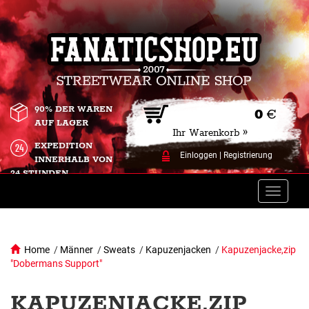
90% DER WAREN
0
€
AUF LAGER
Ihr Warenkorb »
EXPEDITION
Einloggen
|
Registrierung
INNERHALB VON
24 STUNDEN.
Toggle
naviga
Home
/
Männer
/
Sweats
/
Kapuzenjacken
/
Kapuzenjacke,zip
"Dobermans Support"
KAPUZENJACKE,ZIP