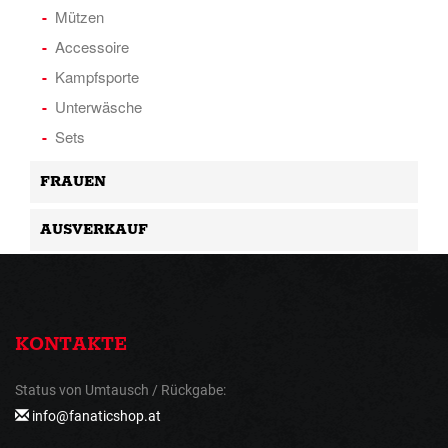
Mützen
Accessoire
Kampfsporte
Unterwäsche
Sets
FRAUEN
AUSVERKAUF
KONTAKTE
Status von Umtausch / Rückgabe:
info@fanaticshop.at